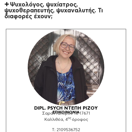
Ψυχολόγος, ψυχίατρος,
ψυχοθεραπευτής, ψυχαναλυτής. Τι
διαφορές έχουν;
DIPL. PSYCH ΝΤΕΠΗ ΡΙΖΟY
ΕΠΙΚΟΙΝΩΝΙΑ
Σαρανταπόρου 18 17671
ος
Καλλιθέα, 4
όροφος
Τ: 2109536752