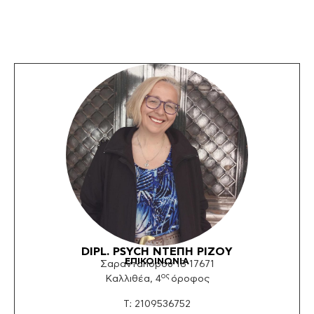
DIPL. PSYCH ΝΤΕΠΗ ΡΙΖΟY
ΕΠΙΚΟΙΝΩΝΙΑ
Σαρανταπόρου 18 17671
ος
Καλλιθέα, 4
όροφος
Τ: 2109536752