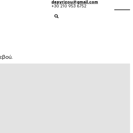
depyrizou@gmail.com
+30 210 953 6752
εβού.