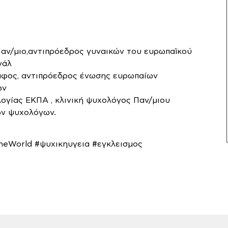
αν/μιο,αντιπρόεδρος γυναικών του ευρωπαϊκού
νάλ
ράφος, αντιπρόεδρος ένωσης ευρωπαίων
ων
ογίας ΕΚΠΑ , κλινική ψυχολόγος Παν/μιου
ων ψυχολόγων.
eWorld #ψυχικηυγεια #εγκλεισμος