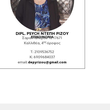
DIPL. PSYCH ΝΤΕΠΗ ΡΙΖΟY
ΕΠΙΚΟΙΝΩΝΙΑ
Σαρανταπόρου 18 17671
ος
Καλλιθέα, 4
όροφος
Τ: 2109536752
K: 6909684037
email:
depyrizou@gmail.com