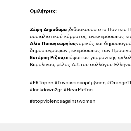
Ομιλήτριες
:
Ζέφη Δημαδάμα
,διδάσκουσα στο Πάντειο Π
σοσιαλιστικού κόμματος, αν.εκπρόσωπος κι
Αλία Παπαγεωργίου
,νομικός και δημοσιογ
δημοσιογράφων , εκπρόσωπος των Πράσιν
Ευτέρπη Ρίζου
,απόφοιτος γερμανικής φιλολ
Βερολίνου, μέλος Δ.Σ.του συλλόγου Ελλήν
#ERTopen #Γυναικείαπαρέμβαση #OrangeTh
#lockdown2gr #HearMeToo
#stopviolenceagainstwomen