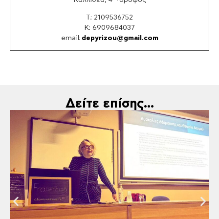
Καλλιθέα, 4
όροφος
Τ: 2109536752
K: 6909684037
email:
depyrizou@gmail.com
Δείτε επίσης...