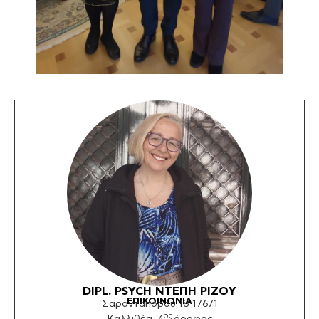
DIPL. PSYCH ΝΤΕΠΗ ΡΙΖΟY
ΕΠΙΚΟΙΝΩΝΙΑ
Σαρανταπόρου 18 17671
ος