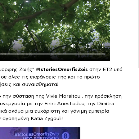
 Όμορφης Ζωής”
#IstoriesOmorfisZois
στην ΕΤ2 υπό
 σε όλες τις εκφάνσεις της και το πρώτο
σεις και συναισθήματα!
ό την σύσταση της Vivie Moraitou , την πρόσκληση
υνεργασία με την Eirini Anestiadou, την Dimitra
κά ακόμα μια ευχάριστη και γόνιμη εμπειρία
αγαπημένη Katia Zygouli!