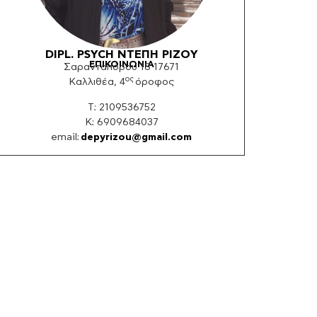
DIPL. PSYCH ΝΤΕΠΗ ΡΙΖΟY
ΕΠΙΚΟΙΝΩΝΙΑ
Σαρανταπόρου 18 17671
ος
Καλλιθέα, 4
όροφος
Τ: 2109536752
K: 6909684037
email:
depyrizou@gmail.com