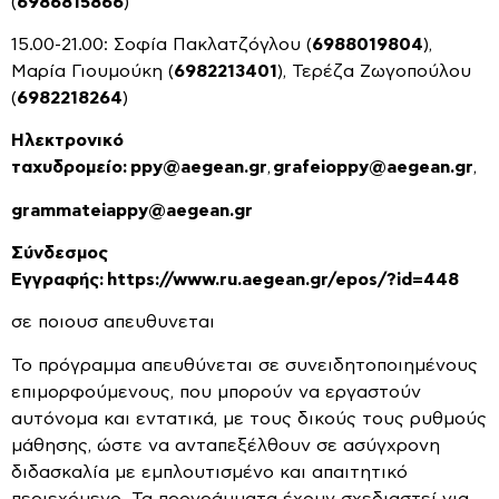
(
6986815866
)
15.00-21.00: Σοφία Πακλατζόγλου (
6988019804
),
Μαρία Γιουμούκη (
6982213401
), Τερέζα Ζωγοπούλου
(
6982218264
)
Ηλεκτρονικό
ταχυδρομείο
:
ppy@aegean.gr
,
grafeioppy@aegean.gr
,
grammateiappy@aegean.gr
Σύνδεσμος
Εγγραφής:
https://www.ru.aegean.gr/epos/?id=448
σε ποιουσ απευθυνεται
Το πρόγραμμα απευθύνεται σε συνειδητοποιημένους
επιμορφούμενους, που μπορούν να εργαστούν
αυτόνομα και εντατικά, με τους δικούς τους ρυθμούς
μάθησης, ώστε να ανταπεξέλθουν σε ασύγχρονη
διδασκαλία με εμπλουτισμένο και απαιτητικό
περιεχόμενο. Τα προγράμματα έχουν σχεδιαστεί για