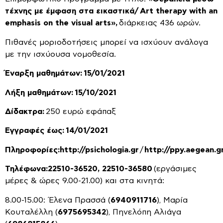
τέχνης με έμφαση στα εικαστικά
/
Art therapy with an
emphasis on the visual arts
»,
διάρκειας 436 ωρών.
Πιθανές μοριοδοτήσεις μπορεί να ισχύουν ανάλογα
με την ισχύουσα νομοθεσία.
Έναρξη μαθημάτων:
15/01/2021
Λήξη μαθημάτων:
15/10/2021
Δίδακτρα:
250 ευρώ εφάπαξ
Εγγραφές έως:
14/01/2021
Πληροφορίες:
http://psichologia.gr
/
http://ppy.aegean.g
Τηλέφωνα
:
22510-36520, 22510-36580
(εργάσιμες
μέρες & ώρες 9.00-21.00) και στα κινητά:
8.00-15.00: Έλενα Πρασσά (
6940911716
), Μαρία
Κουταλέλλη (
6975695342
), Πηνελόπη Αλιάγα